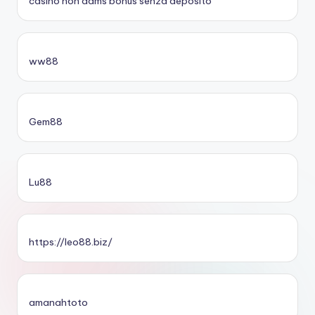
casino non aams bonus senza deposito
ww88
Gem88
Lu88
https://leo88.biz/
amanahtoto