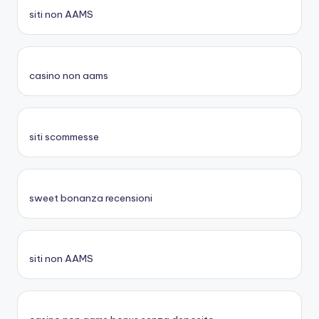
siti non AAMS
casino non aams
siti scommesse
sweet bonanza recensioni
siti non AAMS