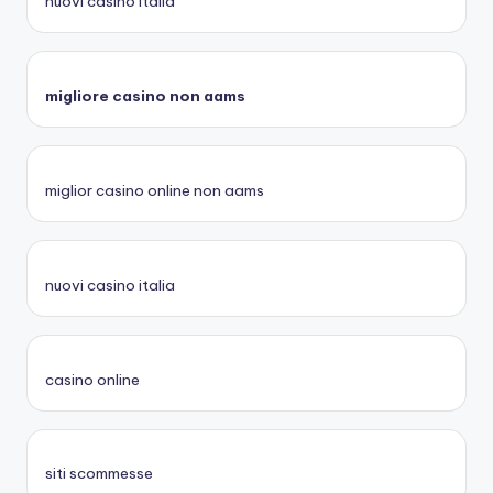
nuovi casino italia
migliore casino non aams
miglior casino online non aams
nuovi casino italia
casino online
siti scommesse