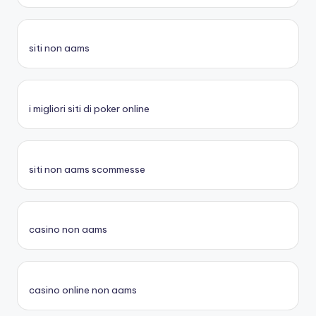
siti non aams
i migliori siti di poker online
siti non aams scommesse
casino non aams
casino online non aams