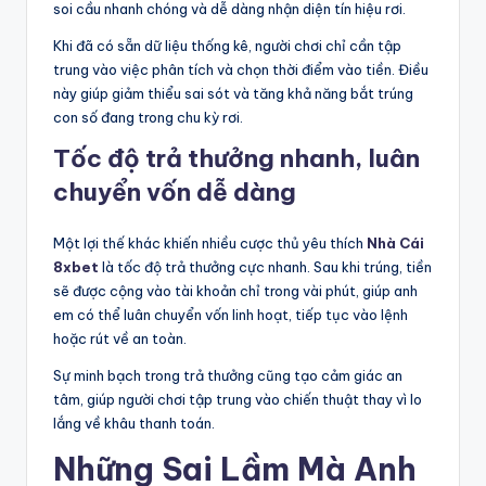
soi cầu nhanh chóng và dễ dàng nhận diện tín hiệu rơi.
Khi đã có sẵn dữ liệu thống kê, người chơi chỉ cần tập
trung vào việc phân tích và chọn thời điểm vào tiền. Điều
này giúp giảm thiểu sai sót và tăng khả năng bắt trúng
con số đang trong chu kỳ rơi.
Tốc độ trả thưởng nhanh, luân
chuyển vốn dễ dàng
Một lợi thế khác khiến nhiều cược thủ yêu thích
Nhà Cái
8xbet
là tốc độ trả thưởng cực nhanh. Sau khi trúng, tiền
sẽ được cộng vào tài khoản chỉ trong vài phút, giúp anh
em có thể luân chuyển vốn linh hoạt, tiếp tục vào lệnh
hoặc rút về an toàn.
Sự minh bạch trong trả thưởng cũng tạo cảm giác an
tâm, giúp người chơi tập trung vào chiến thuật thay vì lo
lắng về khâu thanh toán.
Những Sai Lầm Mà Anh