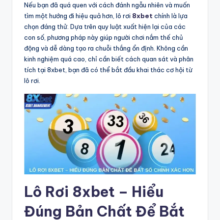
Nếu bạn đã quá quen với cách đánh ngẫu nhiên và muốn
tìm một hướng đi hiệu quả hơn, lô rơi
8xbet
chính là lựa
chọn đáng thử. Dựa trên quy luật xuất hiện lại của các
con số, phương pháp này giúp người chơi nắm thế chủ
động và dễ dàng tạo ra chuỗi thắng ổn định. Không cần
kinh nghiệm quá cao, chỉ cần biết cách quan sát và phân
tích tại 8xbet, bạn đã có thể bắt đầu khai thác cơ hội từ
lô rơi.
Lô Rơi 8xbet – Hiểu
Đúng Bản Chất Để Bắt