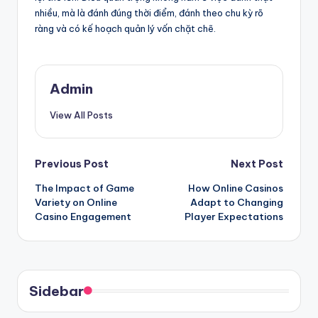
nhiều, mà là đánh đúng thời điểm, đánh theo chu kỳ rõ
ràng và có kế hoạch quản lý vốn chặt chẽ.
Admin
View All Posts
Post
Previous Post
Next Post
The Impact of Game
How Online Casinos
navigation
Variety on Online
Adapt to Changing
Casino Engagement
Player Expectations
Sidebar